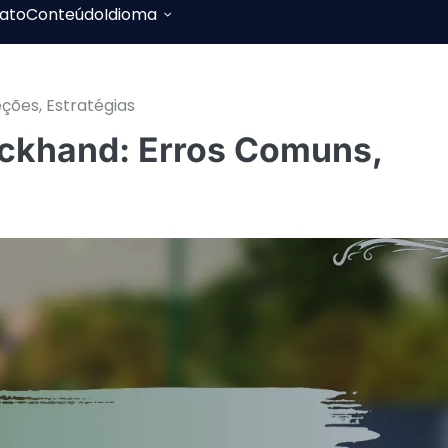
ato
Conteúdo
Idioma
ções, Estratégias
ackhand: Erros Comuns,