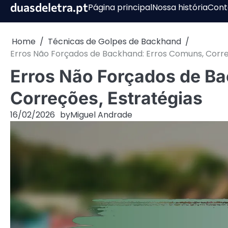
Skip
duasdeletra.pt
Página principal
Nossa história
Cont
to
content
Home
Técnicas de Golpes de Backhand
Erros Não Forçados de Backhand: Erros Comuns, Corre
Erros Não Forçados de B
Correções, Estratégias
16/02/2026
by
Miguel Andrade