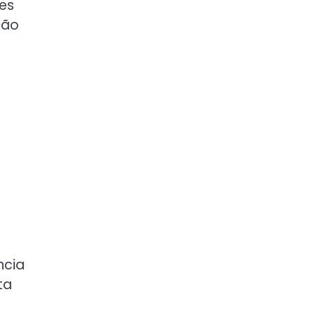
es
ção
ncia
ta