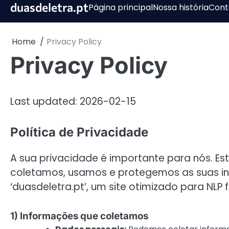
Skip
duasdeletra.pt
Página principal
Nossa história
Cont
to
content
Home
Privacy Policy
Privacy Policy
Last updated: 2026-02-15
Política de Privacidade
A sua privacidade é importante para nós. Es
coletamos, usamos e protegemos as suas in
‘duasdeletra.pt’, um site otimizado para NLP
1) Informações que coletamos