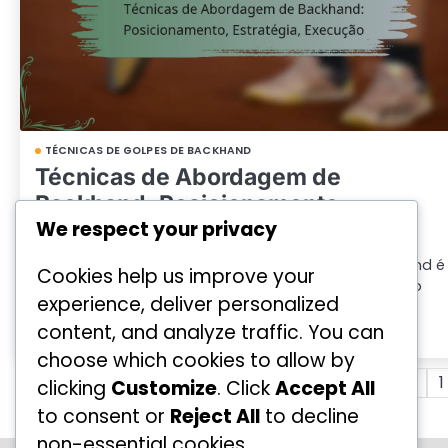
TÉCNICAS DE GOLPES DE BACKHAND
Técnicas de Abordagem de
Backhand: Posicionamento,
We respect your privacy
Estratégia, Execução
Dominar as técnicas de abordagem com o backhand é
Cookies help us improve your
essencial para melhorar o seu desempenho geral no
experience, deliver personalized
ténis. Os elementos-chave…
content, and analyze traffic. You can
by
Miguel Andrade
04/02/2026
choose which cookies to allow by
Posts
Previous
1
clicking
Customize
. Click
Accept All
to consent or
Reject All
to decline
pagination
non-essential cookies.