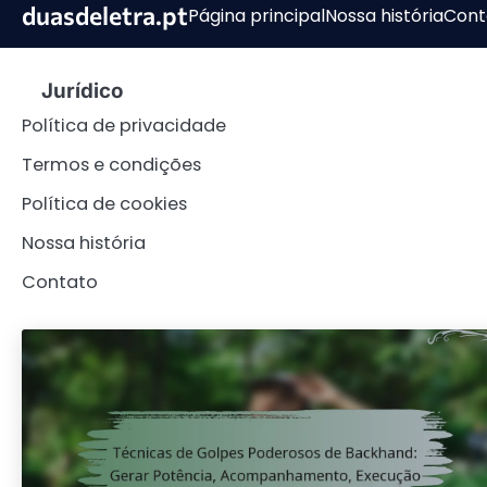
Skip
duasdeletra.pt
Página principal
Nossa história
Cont
to
content
Jurídico
Política de privacidade
Termos e condições
Política de cookies
Nossa história
Contato