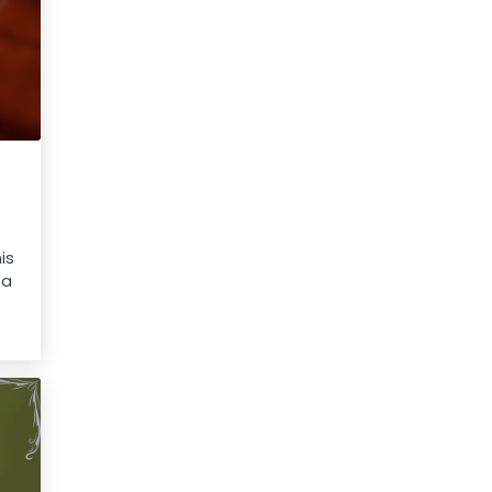
is
 a