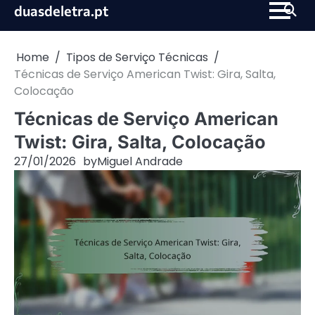
Skip
duasdeletra.pt
to
content
Home
Tipos de Serviço Técnicas
Técnicas de Serviço American Twist: Gira, Salta,
Colocação
Técnicas de Serviço American
Twist: Gira, Salta, Colocação
27/01/2026
by
Miguel Andrade